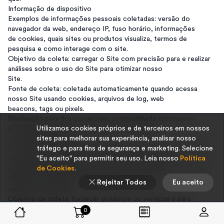
Informação de dispositivo
Exemplos de informações pessoais coletadas: versão do
navegador da web, endereço IP, fuso horário, informações
de cookies, quais sites ou produtos visualiza, termos de
pesquisa e como interage com o site.
Objetivo da coleta: carregar o Site com precisão para e realizar
análises sobre o uso do Site para otimizar nosso
Site.
Fonte de coleta: coletada automaticamente quando acessa
nosso Site usando cookies, arquivos de log, web
beacons, tags ou pixels.
Divulgação para fins comerciais: compartilhada com nosso
Utilizamos cookies próprios e de terceiros em nossos
processador Loja do Dia, Facebook e Google.
sites para melhorar sua experiência, analisar nosso
Informação do pedido
tráfego e para fins de segurança e marketing. Selecione
Exemplos de informações pessoais coletadas: nome, endereço
"Eu aceito" para permitir seu uso. Leia nosso
Política
de cobrança, endereço de entrega, informações de
de Cookies
.
pagamento (incluindo números de cartão de crédito ou débito,
MBWay, MULTIBANCO), endereço de e-mail e
Rejeitar Todos
Eu aceito
número de telefone.
Objetivo da coleta: fornecer produtos ou serviços a para
cumprir nosso contrato, processar suas informações de
0
pagamento, providenciar o envio e fornecer faturas e / ou